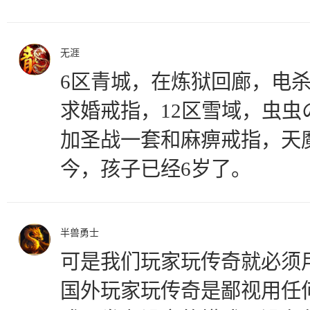
无涯
6区青城，在炼狱回廊，电
求婚戒指，12区雪域，虫虫の
加圣战一套和麻痹戒指，天
今，孩子已经6岁了。
半兽勇士
可是我们玩家玩传奇就必须
国外玩家玩传奇是鄙视用任